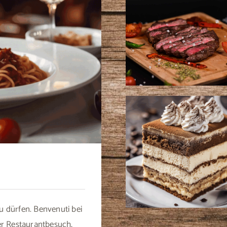
Fleischgerichte
Desserts
 dürfen. B​envenuti bei
her Restaurantbesuch,