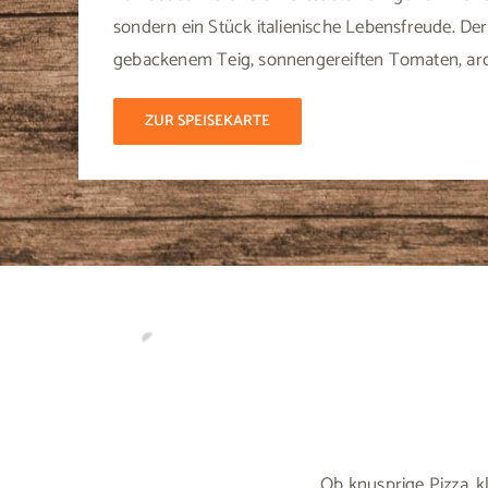
sondern ein Stück italienische Lebensfreude. Der
gebackenem Teig, sonnengereiften Tomaten, ar
ZUR SPEISEKARTE
Ob knusprige Pizza, k